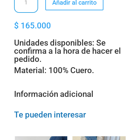
Añadir al carrito
BALANCE
SHOES
-
$
165.000
TENIS
PARA
DAMA
Unidades disponibles: Se
cantidad
confirma a la hora de hacer el
pedido.
Material: 100% Cuero.
Información adicional
Te pueden interesar