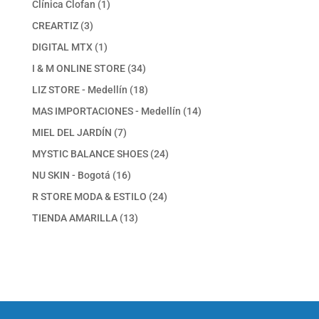
1
Clínica Clofan
1
producto
3
CREARTIZ
3
productos
1
DIGITAL MTX
1
producto
34
I & M ONLINE STORE
34
productos
18
LIZ STORE - Medellín
18
productos
14
MAS IMPORTACIONES - Medellín
14
productos
7
MIEL DEL JARDÍN
7
productos
24
MYSTIC BALANCE SHOES
24
productos
16
NU SKIN - Bogotá
16
productos
24
R STORE MODA & ESTILO
24
productos
13
TIENDA AMARILLA
13
productos