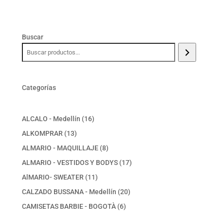
Buscar
Categorías
16
ALCALO - Medellín
16
productos
13
ALKOMPRAR
13
productos
8
ALMARIO - MAQUILLAJE
8
productos
17
ALMARIO - VESTIDOS Y BODYS
17
productos
11
AlMARIO- SWEATER
11
productos
20
CALZADO BUSSANA - Medellín
20
productos
6
CAMISETAS BARBIE - BOGOTÀ
6
productos