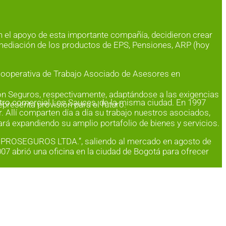
on el apoyo de esta importante compañía, decidieron crear
ermediación de los productos de EPS, Pensiones, ARP (hoy
a Cooperativa de Trabajo Asociado de Asesores en
ón Seguros, respectivamente, adaptándose a las exigencias
ntro comercial Los Sauces, de la misma ciudad. En 1997
resenta provisión para el futuro.
r. Allí comparten día a día su trabajo nuestros asociados,
rá expandiendo su amplio portafolio de bienes y servicios.
OOPROSEGUROS LTDA.”, saliendo al mercado en agosto de
07 abrió una oficina en la ciudad de Bogotá para ofrecer
 nivel nacional, siendo asimilada a corredor de seguros.