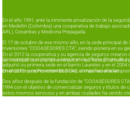
En el año 1991, ante la inminente privatización de la segur
en Medellín (Colombia) una cooperativa de trabajo asociado
ARL), Cesantías y Medicina Prepagada.
El 17 de octubre de ese mismo año, en la sede principal d
Inversiones “COOASESORES CTA”, siendo pionera en su géne
En el 2012 la cooperativa y su agencia de seguros crearon
La cooperativa comenzó a operar en la oficina de uno de s
del mercado con una denominación más fresca, llamativa y 
adquirió su primera sede en el barrio Laureles y en el 2004 
empleados y representantes de las compañías aliadas.
En el 2015 nace Provisión B&S SAS, el más reciente emprend
Dos años después de la fundación de “COOASESORES CTA”,
1994 con el objetivo de comercializar seguros y títulos de 
estos mismos servicios y en ambas ciudades ha venido cr
Actualmente es la agencia de seguros más grande en Antioq