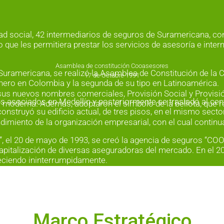
idad social, 42 intermediarios de seguros de Suramericana, c
 que les permitiera prestar los servicios de asesoría e int
Asamblea de constitución Cooasesores
e Suramericana, se realizó la Asamblea de Constitución de l
17 de Octubre 1991
ro en Colombia y la segunda de su tipo en Latinoamérica.
 sus nuevos nombres comerciales, Provisión Social y Provisi
us asociados en Medellín y posteriormente se trasladó al ce
moderna. Además, adoptaron el símbolo de la bellota, que rep
construyó su edificio actual, de tres pisos, en el mismo secto
imiento de la organización empresarial, con el cual continua
 el 20 de mayo de 1993, se creó la agencia de seguros “C
capitalización de diversas aseguradoras del mercado. En el 20
eciendo ininterrumpidamente.
uia por su volumen de ventas y ocupa los primeros lugares a
Marco Estratégico