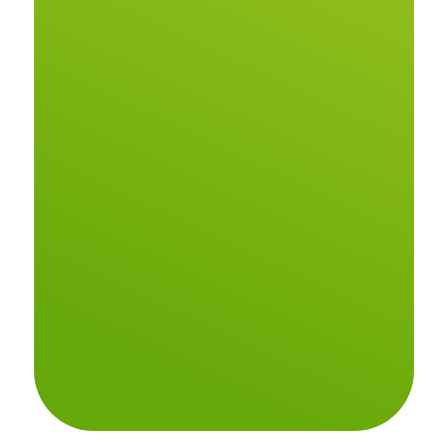
Conoce de todos los
beneficios que tenemos
para ti como asesor o
asociado y disfruta de las
ventajas de ser parte de
nosotros.