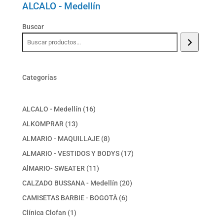
ALCALO - Medellín
Buscar
Categorías
16
ALCALO - Medellín
16
productos
13
ALKOMPRAR
13
productos
8
ALMARIO - MAQUILLAJE
8
productos
17
ALMARIO - VESTIDOS Y BODYS
17
productos
11
AlMARIO- SWEATER
11
productos
20
CALZADO BUSSANA - Medellín
20
productos
6
CAMISETAS BARBIE - BOGOTÀ
6
productos
1
Clínica Clofan
1