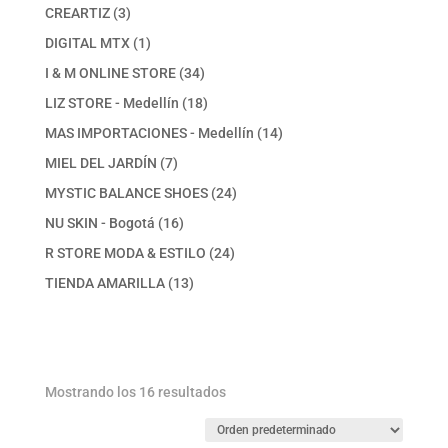
producto
3
CREARTIZ
3
productos
1
DIGITAL MTX
1
producto
34
I & M ONLINE STORE
34
productos
18
LIZ STORE - Medellín
18
productos
14
MAS IMPORTACIONES - Medellín
14
productos
7
MIEL DEL JARDÍN
7
productos
24
MYSTIC BALANCE SHOES
24
productos
16
NU SKIN - Bogotá
16
productos
24
R STORE MODA & ESTILO
24
productos
13
TIENDA AMARILLA
13
productos
Mostrando los 16 resultados