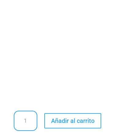
ALCALO
Añadir al carrito
-
Cuadro
animal