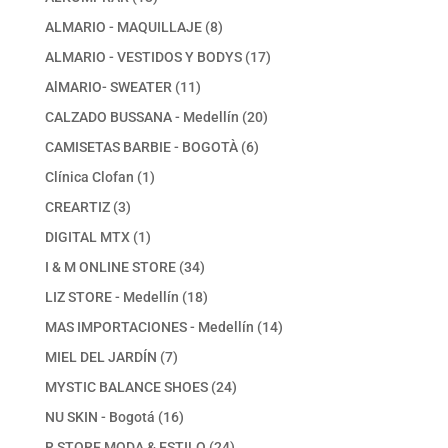
productos
8
ALMARIO - MAQUILLAJE
8
productos
17
ALMARIO - VESTIDOS Y BODYS
17
productos
11
AlMARIO- SWEATER
11
productos
20
CALZADO BUSSANA - Medellín
20
productos
6
CAMISETAS BARBIE - BOGOTÀ
6
productos
1
Clínica Clofan
1
producto
3
CREARTIZ
3
productos
1
DIGITAL MTX
1
producto
34
I & M ONLINE STORE
34
productos
18
LIZ STORE - Medellín
18
productos
14
MAS IMPORTACIONES - Medellín
14
productos
7
MIEL DEL JARDÍN
7
productos
24
MYSTIC BALANCE SHOES
24
productos
16
NU SKIN - Bogotá
16
productos
24
R STORE MODA & ESTILO
24