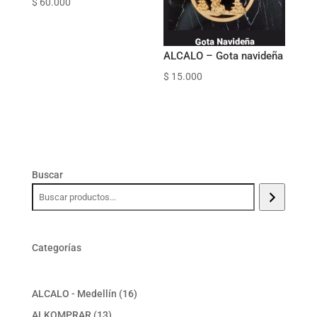
$
60.000
ALCALO – Gota navideña
$
15.000
Buscar
Categorías
16
ALCALO - Medellín
16
productos
13
ALKOMPRAR
13