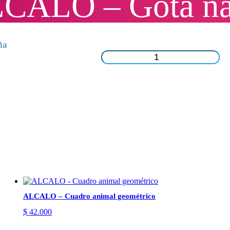
ALCALO – Gota n
ña
ALCALO
-
Gota
navideña
cantidad
ALCALO – Cuadro animal geométrico
$
42.000