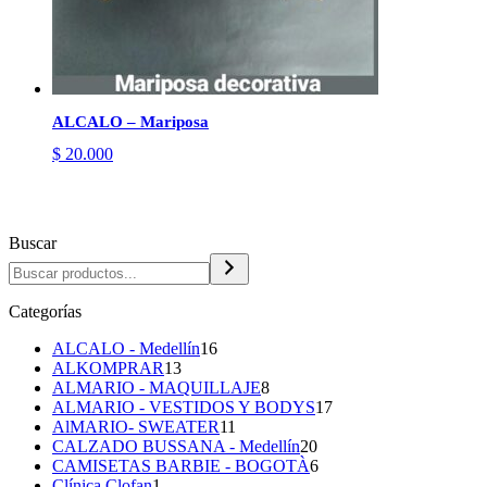
ALCALO – Mariposa
$
20.000
Buscar
Categorías
16
ALCALO - Medellín
16
13
productos
ALKOMPRAR
13
productos
8
ALMARIO - MAQUILLAJE
8
productos
17
ALMARIO - VESTIDOS Y BODYS
17
11
productos
AlMARIO- SWEATER
11
productos
20
CALZADO BUSSANA - Medellín
20
productos
6
CAMISETAS BARBIE - BOGOTÀ
6
1
productos
Clínica Clofan
1