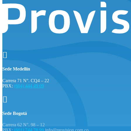

Sede Medellín
Carrera 71 N°. CQ4 – 22
PBX:
(604) 444 49 09

Sede Bogotá
Carrera 62 N°. 98 – 12
PBX:
(601) 744 78 99
info@provision.com.co