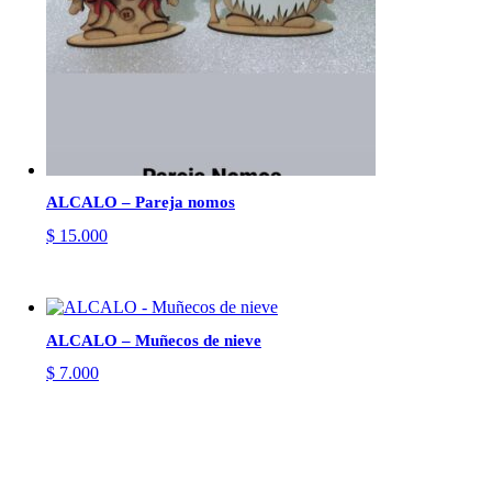
ALCALO – Pareja nomos
$
15.000
ALCALO – Muñecos de nieve
$
7.000