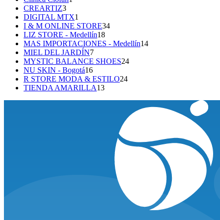
3
producto
CREARTIZ
3
productos
1
DIGITAL MTX
1
producto
34
I & M ONLINE STORE
34
18
productos
LIZ STORE - Medellín
18
productos
14
MAS IMPORTACIONES - Medellín
14
7
productos
MIEL DEL JARDÍN
7
productos
24
MYSTIC BALANCE SHOES
24
16
productos
NU SKIN - Bogotá
16
productos
24
R STORE MODA & ESTILO
24
13
productos
TIENDA AMARILLA
13
productos