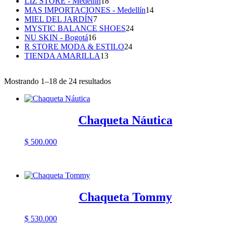
18
productos
LIZ STORE - Medellín
18
productos
14
MAS IMPORTACIONES - Medellín
14
7
productos
MIEL DEL JARDÍN
7
productos
24
MYSTIC BALANCE SHOES
24
16
productos
NU SKIN - Bogotá
16
productos
24
R STORE MODA & ESTILO
24
13
productos
TIENDA AMARILLA
13
productos
Mostrando 1–18 de 24 resultados
Chaqueta Náutica
$
500.000
Chaqueta Tommy
$
530.000