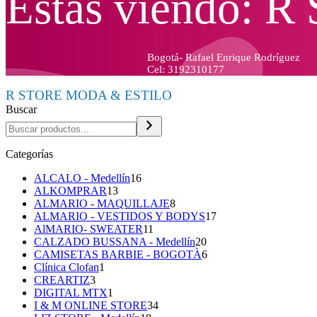
Estas viendo:
Bogotá- Rafael Enrique Rodríguez
Cel: 3192310177
R STORE MODA & ESTILO
Buscar
Categorías
16
ALCALO - Medellín
16
13
productos
ALKOMPRAR
13
productos
8
ALMARIO - MAQUILLAJE
8
productos
17
ALMARIO - VESTIDOS Y BODYS
17
11
productos
AlMARIO- SWEATER
11
productos
20
CALZADO BUSSANA - Medellín
20
productos
6
CAMISETAS BARBIE - BOGOTÀ
6
1
productos
Clínica Clofan
1
3
producto
CREARTIZ
3
productos
1
DIGITAL MTX
1
producto
34
I & M ONLINE STORE
34