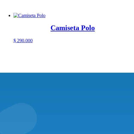
Camiseta Polo
$
290.000