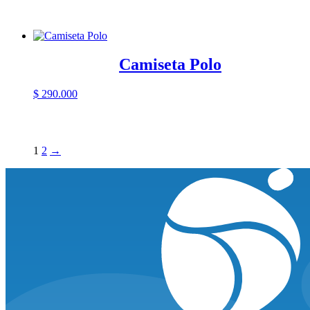
Camiseta Polo
$
290.000
1
2
→