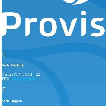

Sede Medellín
Carrera 71 N°. CQ4 – 22
PBX:
(604) 444 49 09

Sede Bogotá