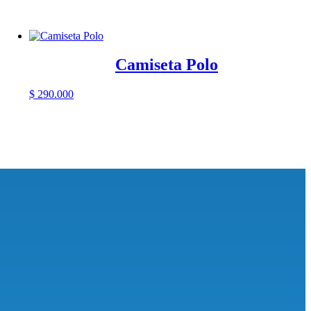
Camiseta Polo
$
290.000