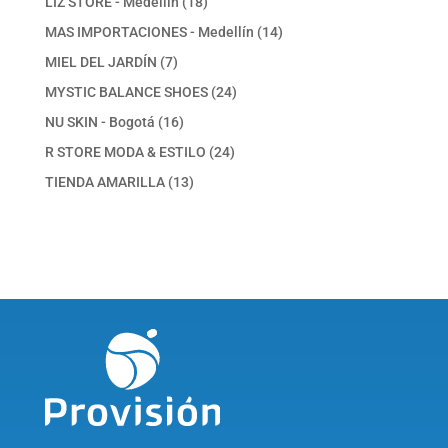
18
LIZ STORE - Medellín
18
productos
14
MAS IMPORTACIONES - Medellín
14
productos
7
MIEL DEL JARDÍN
7
productos
24
MYSTIC BALANCE SHOES
24
productos
16
NU SKIN - Bogotá
16
productos
24
R STORE MODA & ESTILO
24
productos
13
TIENDA AMARILLA
13
productos