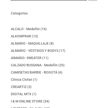
Categorías
16
ALCALO - Medellín
16
productos
13
ALKOMPRAR
13
productos
8
ALMARIO - MAQUILLAJE
8
productos
17
ALMARIO - VESTIDOS Y BODYS
17
productos
11
AlMARIO- SWEATER
11
productos
20
CALZADO BUSSANA - Medellín
20
productos
6
CAMISETAS BARBIE - BOGOTÀ
6
productos
1
Clínica Clofan
1
producto
3
CREARTIZ
3
productos
1
DIGITAL MTX
1
producto
34
I & M ONLINE STORE
34
productos