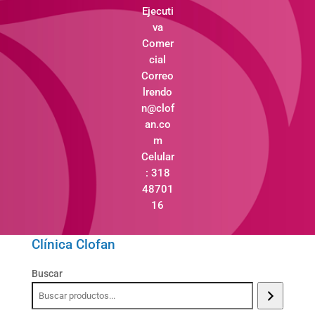
Ejecuti
va
Comer
cial
Correo
lrendo
n@clof
an.co
m
Celular
: 318
48701
16
Clínica Clofan
Buscar