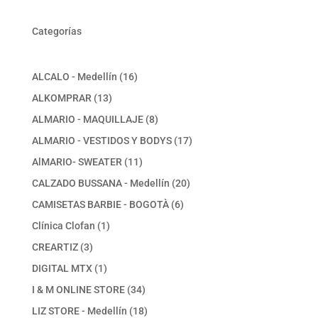
Categorías
16
ALCALO - Medellín
16
productos
13
ALKOMPRAR
13
productos
8
ALMARIO - MAQUILLAJE
8
productos
17
ALMARIO - VESTIDOS Y BODYS
17
productos
11
AlMARIO- SWEATER
11
productos
20
CALZADO BUSSANA - Medellín
20
productos
6
CAMISETAS BARBIE - BOGOTÀ
6
productos
1
Clínica Clofan
1
producto
3
CREARTIZ
3
productos
1
DIGITAL MTX
1
producto
34
I & M ONLINE STORE
34
productos
18
LIZ STORE - Medellín
18