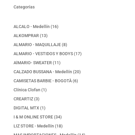
Categorías
16
ALCALO - Medellín
16
productos
13
ALKOMPRAR
13
productos
8
ALMARIO - MAQUILLAJE
8
productos
17
ALMARIO - VESTIDOS Y BODYS
17
productos
11
AlMARIO- SWEATER
11
productos
20
CALZADO BUSSANA - Medellín
20
productos
6
CAMISETAS BARBIE - BOGOTÀ
6
productos
1
Clínica Clofan
1
producto
3
CREARTIZ
3
productos
1
DIGITAL MTX
1
producto
34
I & M ONLINE STORE
34
productos
18
LIZ STORE - Medellín
18
productos
14
MAS IMPORTACIONES - Medellín
14