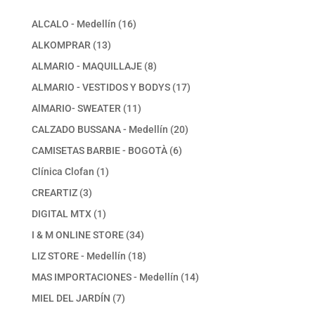
16
ALCALO - Medellín
16
productos
13
ALKOMPRAR
13
productos
8
ALMARIO - MAQUILLAJE
8
productos
17
ALMARIO - VESTIDOS Y BODYS
17
productos
11
AlMARIO- SWEATER
11
productos
20
CALZADO BUSSANA - Medellín
20
productos
6
CAMISETAS BARBIE - BOGOTÀ
6
productos
1
Clínica Clofan
1
producto
3
CREARTIZ
3
productos
1
DIGITAL MTX
1
producto
34
I & M ONLINE STORE
34
productos
18
LIZ STORE - Medellín
18
productos
14
MAS IMPORTACIONES - Medellín
14
productos
7
MIEL DEL JARDÍN
7
productos