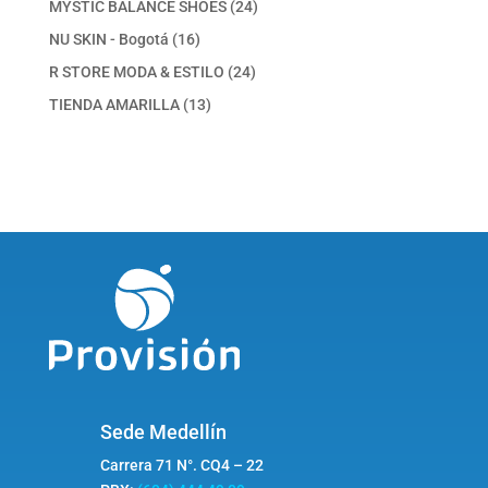
24
MYSTIC BALANCE SHOES
24
productos
16
NU SKIN - Bogotá
16
productos
24
R STORE MODA & ESTILO
24
productos
13
TIENDA AMARILLA
13
productos
Sede Medellín
Carrera 71 N°. CQ4 – 22