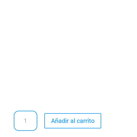
ALCALO
Añadir al carrito
-
Plumas
decorativas