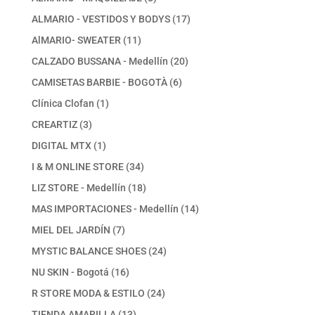
productos
17
ALMARIO - VESTIDOS Y BODYS
17
productos
11
AlMARIO- SWEATER
11
productos
20
CALZADO BUSSANA - Medellín
20
productos
6
CAMISETAS BARBIE - BOGOTÀ
6
productos
1
Clínica Clofan
1
producto
3
CREARTIZ
3
productos
1
DIGITAL MTX
1
producto
34
I & M ONLINE STORE
34
productos
18
LIZ STORE - Medellín
18
productos
14
MAS IMPORTACIONES - Medellín
14
productos
7
MIEL DEL JARDÍN
7
productos
24
MYSTIC BALANCE SHOES
24
productos
16
NU SKIN - Bogotá
16
productos
24
R STORE MODA & ESTILO
24
productos
13
TIENDA AMARILLA
13