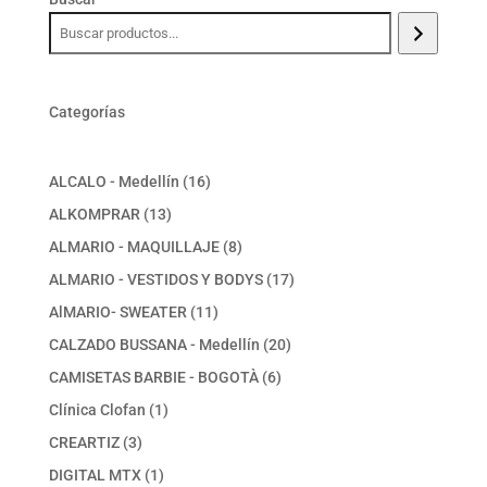
Categorías
16
ALCALO - Medellín
16
productos
13
ALKOMPRAR
13
productos
8
ALMARIO - MAQUILLAJE
8
productos
17
ALMARIO - VESTIDOS Y BODYS
17
productos
11
AlMARIO- SWEATER
11
productos
20
CALZADO BUSSANA - Medellín
20
productos
6
CAMISETAS BARBIE - BOGOTÀ
6
productos
1
Clínica Clofan
1
producto
3
CREARTIZ
3
productos
1
DIGITAL MTX
1