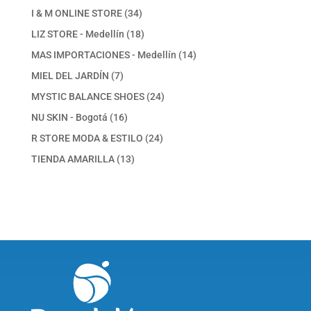
producto
34
I & M ONLINE STORE
34
productos
18
LIZ STORE - Medellín
18
productos
14
MAS IMPORTACIONES - Medellín
14
productos
7
MIEL DEL JARDÍN
7
productos
24
MYSTIC BALANCE SHOES
24
productos
16
NU SKIN - Bogotá
16
productos
24
R STORE MODA & ESTILO
24
productos
13
TIENDA AMARILLA
13
productos