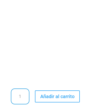
MYSTIC
Añadir al carrito
BALANCE
SHOES-
TENIS