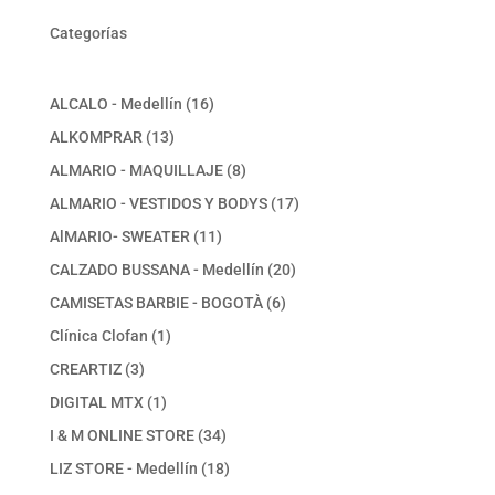
Categorías
16
ALCALO - Medellín
16
productos
13
ALKOMPRAR
13
productos
8
ALMARIO - MAQUILLAJE
8
productos
17
ALMARIO - VESTIDOS Y BODYS
17
productos
11
AlMARIO- SWEATER
11
productos
20
CALZADO BUSSANA - Medellín
20
productos
6
CAMISETAS BARBIE - BOGOTÀ
6
productos
1
Clínica Clofan
1
producto
3
CREARTIZ
3
productos
1
DIGITAL MTX
1
producto
34
I & M ONLINE STORE
34
productos
18
LIZ STORE - Medellín
18
productos