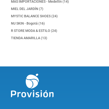
14
MAS IMPORTACIONES - Medellín
14
productos
7
MIEL DEL JARDÍN
7
productos
24
MYSTIC BALANCE SHOES
24
productos
16
NU SKIN - Bogotá
16
productos
24
R STORE MODA & ESTILO
24
productos
13
TIENDA AMARILLA
13
productos