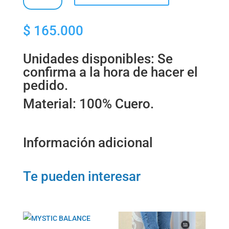
SHOES
-
$
165.000
TENIS
PARA
DAMA
Unidades disponibles: Se
cantidad
confirma a la hora de hacer el
pedido.
Material: 100% Cuero.
Información adicional
Te pueden interesar