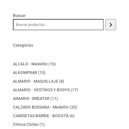
Buscar
Categorías
16
ALCALO - Medellín
16
productos
13
ALKOMPRAR
13
productos
8
ALMARIO - MAQUILLAJE
8
productos
17
ALMARIO - VESTIDOS Y BODYS
17
productos
11
AlMARIO- SWEATER
11
productos
20
CALZADO BUSSANA - Medellín
20
productos
6
CAMISETAS BARBIE - BOGOTÀ
6
productos
1
Clínica Clofan
1