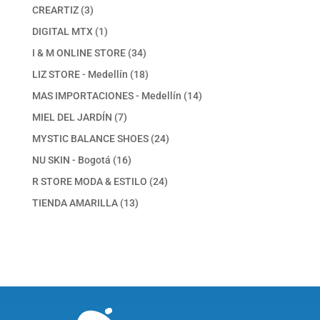
producto
3
CREARTIZ
3
productos
1
DIGITAL MTX
1
producto
34
I & M ONLINE STORE
34
productos
18
LIZ STORE - Medellín
18
productos
14
MAS IMPORTACIONES - Medellín
14
productos
7
MIEL DEL JARDÍN
7
productos
24
MYSTIC BALANCE SHOES
24
productos
16
NU SKIN - Bogotá
16
productos
24
R STORE MODA & ESTILO
24
productos
13
TIENDA AMARILLA
13
productos