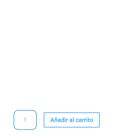
MYSTIC
Añadir al carrito
BALANCE
SHOES-
TENIS