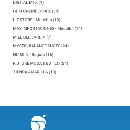
1
DIGITAL MTX
1
producto
34
I & M ONLINE STORE
34
productos
18
LIZ STORE - Medellín
18
productos
14
MAS IMPORTACIONES - Medellín
14
productos
7
MIEL DEL JARDÍN
7
productos
24
MYSTIC BALANCE SHOES
24
productos
16
NU SKIN - Bogotá
16
productos
24
R STORE MODA & ESTILO
24
productos
13
TIENDA AMARILLA
13
productos