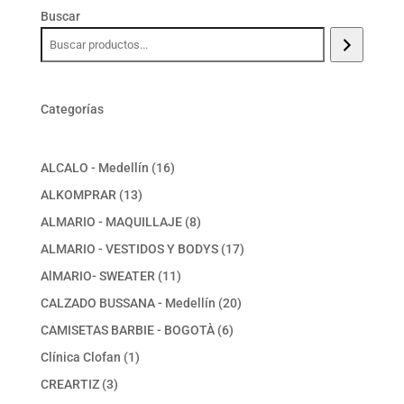
Buscar
Categorías
16
ALCALO - Medellín
16
productos
13
ALKOMPRAR
13
productos
8
ALMARIO - MAQUILLAJE
8
productos
17
ALMARIO - VESTIDOS Y BODYS
17
productos
11
AlMARIO- SWEATER
11
productos
20
CALZADO BUSSANA - Medellín
20
productos
6
CAMISETAS BARBIE - BOGOTÀ
6
productos
1
Clínica Clofan
1
producto
3
CREARTIZ
3
productos