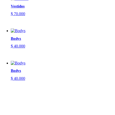
Vestidos
$
70.000
Bodys
$
40.000
Bodys
$
40.000