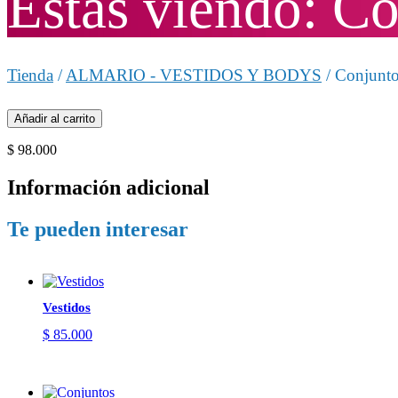
Estas viendo: C
Tienda
/
ALMARIO - VESTIDOS Y BODYS
/ Conjunt
Añadir al carrito
$
98.000
Información adicional
Te pueden interesar
Vestidos
$
85.000