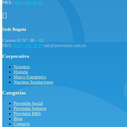
PBX:
(604) 444 49 09

Sede Bogotá
Carrera 62 N°. 98 – 12
PBX:
(601) 744 78 99
info@provision.com.co
Corporativo
Nosotros
Historia
Marco Estratégico
Nuestras Instalaciones
Categorias
Provisión Social
Provisión Seguros
Provisión B&S
Blog
Contacto