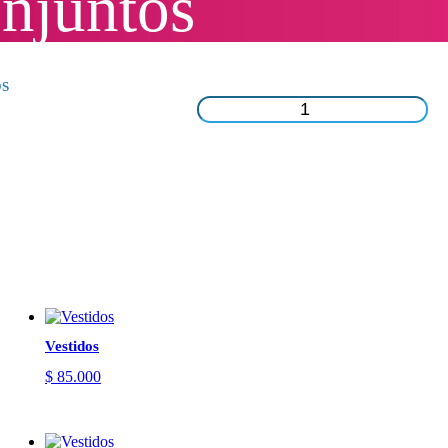
onjuntos
os
Conjuntos
cantidad
Vestidos
$
85.000