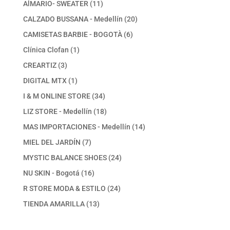
11
AlMARIO- SWEATER
11
productos
20
CALZADO BUSSANA - Medellín
20
productos
6
CAMISETAS BARBIE - BOGOTÀ
6
productos
1
Clínica Clofan
1
producto
3
CREARTIZ
3
productos
1
DIGITAL MTX
1
producto
34
I & M ONLINE STORE
34
productos
18
LIZ STORE - Medellín
18
productos
14
MAS IMPORTACIONES - Medellín
14
productos
7
MIEL DEL JARDÍN
7
productos
24
MYSTIC BALANCE SHOES
24
productos
16
NU SKIN - Bogotá
16
productos
24
R STORE MODA & ESTILO
24
productos
13
TIENDA AMARILLA
13
productos