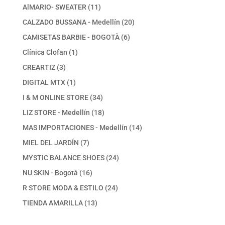
productos
11
AlMARIO- SWEATER
11
productos
20
CALZADO BUSSANA - Medellín
20
productos
6
CAMISETAS BARBIE - BOGOTÀ
6
productos
1
Clínica Clofan
1
producto
3
CREARTIZ
3
productos
1
DIGITAL MTX
1
producto
34
I & M ONLINE STORE
34
productos
18
LIZ STORE - Medellín
18
productos
14
MAS IMPORTACIONES - Medellín
14
productos
7
MIEL DEL JARDÍN
7
productos
24
MYSTIC BALANCE SHOES
24
productos
16
NU SKIN - Bogotá
16
productos
24
R STORE MODA & ESTILO
24
productos
13
TIENDA AMARILLA
13
productos