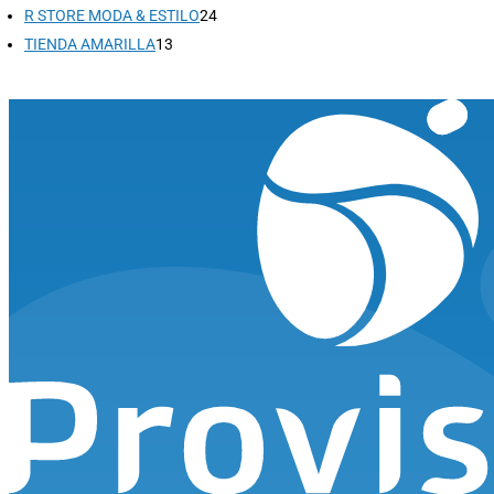
productos
24
R STORE MODA & ESTILO
24
13
productos
TIENDA AMARILLA
13
productos