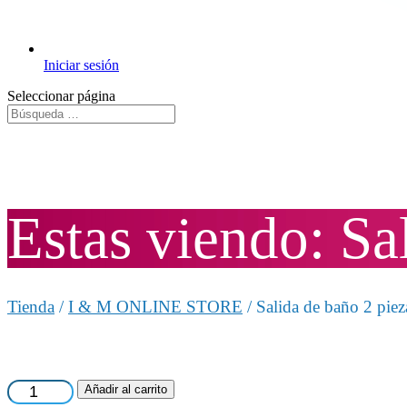
Iniciar sesión
Seleccionar página
Estas viendo: Sa
Tienda
/
I & M ONLINE STORE
/ Salida de baño 2 piez
Salida
Añadir al carrito
de