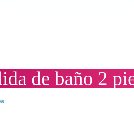
lida de baño 2 pi
as