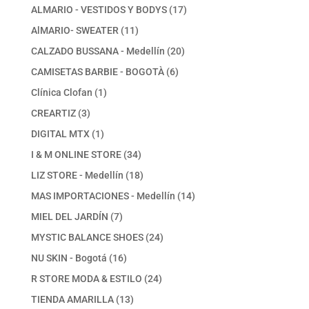
productos
17
ALMARIO - VESTIDOS Y BODYS
17
productos
11
AlMARIO- SWEATER
11
productos
20
CALZADO BUSSANA - Medellín
20
productos
6
CAMISETAS BARBIE - BOGOTÀ
6
productos
1
Clínica Clofan
1
producto
3
CREARTIZ
3
productos
1
DIGITAL MTX
1
producto
34
I & M ONLINE STORE
34
productos
18
LIZ STORE - Medellín
18
productos
14
MAS IMPORTACIONES - Medellín
14
productos
7
MIEL DEL JARDÍN
7
productos
24
MYSTIC BALANCE SHOES
24
productos
16
NU SKIN - Bogotá
16
productos
24
R STORE MODA & ESTILO
24
productos
13
TIENDA AMARILLA
13