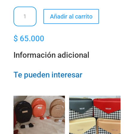
Conjunto
Añadir al carrito
dos
piezas
cantidad
$
65.000
Información adicional
Te pueden interesar