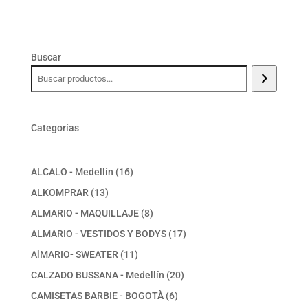
Buscar
Categorías
16
ALCALO - Medellín
16
productos
13
ALKOMPRAR
13
productos
8
ALMARIO - MAQUILLAJE
8
productos
17
ALMARIO - VESTIDOS Y BODYS
17
productos
11
AlMARIO- SWEATER
11
productos
20
CALZADO BUSSANA - Medellín
20
productos
6
CAMISETAS BARBIE - BOGOTÀ
6