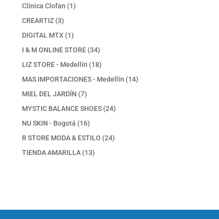
productos
1
Clínica Clofan
1
producto
3
CREARTIZ
3
productos
1
DIGITAL MTX
1
producto
34
I & M ONLINE STORE
34
productos
18
LIZ STORE - Medellín
18
productos
14
MAS IMPORTACIONES - Medellín
14
productos
7
MIEL DEL JARDÍN
7
productos
24
MYSTIC BALANCE SHOES
24
productos
16
NU SKIN - Bogotá
16
productos
24
R STORE MODA & ESTILO
24
productos
13
TIENDA AMARILLA
13
productos