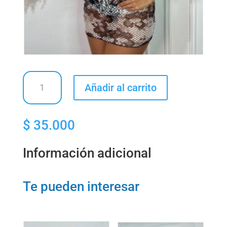
Salida
Añadir al carrito
de
baño
2
$
35.000
piezas
cantidad
Información adicional
Te pueden interesar