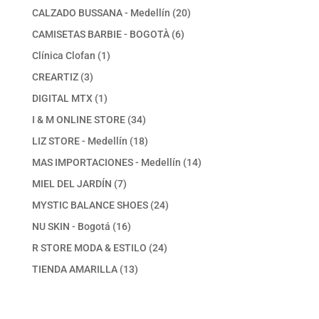
productos
20
CALZADO BUSSANA - Medellín
20
productos
6
CAMISETAS BARBIE - BOGOTÀ
6
productos
1
Clínica Clofan
1
producto
3
CREARTIZ
3
productos
1
DIGITAL MTX
1
producto
34
I & M ONLINE STORE
34
productos
18
LIZ STORE - Medellín
18
productos
14
MAS IMPORTACIONES - Medellín
14
productos
7
MIEL DEL JARDÍN
7
productos
24
MYSTIC BALANCE SHOES
24
productos
16
NU SKIN - Bogotá
16
productos
24
R STORE MODA & ESTILO
24
productos
13
TIENDA AMARILLA
13
productos