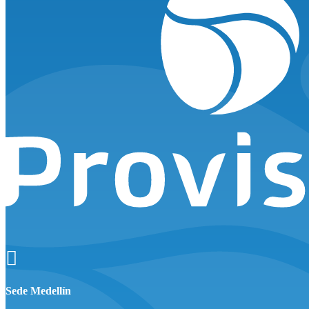

Sede Medellín