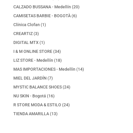
productos
20
CALZADO BUSSANA - Medellín
20
productos
6
CAMISETAS BARBIE - BOGOTÀ
6
productos
1
Clínica Clofan
1
producto
3
CREARTIZ
3
productos
1
DIGITAL MTX
1
producto
34
I & M ONLINE STORE
34
productos
18
LIZ STORE - Medellín
18
productos
14
MAS IMPORTACIONES - Medellín
14
productos
7
MIEL DEL JARDÍN
7
productos
24
MYSTIC BALANCE SHOES
24
productos
16
NU SKIN - Bogotá
16
productos
24
R STORE MODA & ESTILO
24
productos
13
TIENDA AMARILLA
13
productos