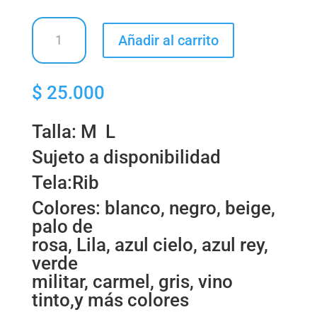
TIENDA
Añadir al carrito
AMARILLA
-
BÁSICAS
$
25.000
EN
RIB
cantidad
Talla: M L
Sujeto a disponibilidad
Tela:Rib
Colores: blanco, negro, beige,
palo de
rosa, Lila, azul cielo, azul rey,
verde
militar, carmel, gris, vino
tinto,y más colores