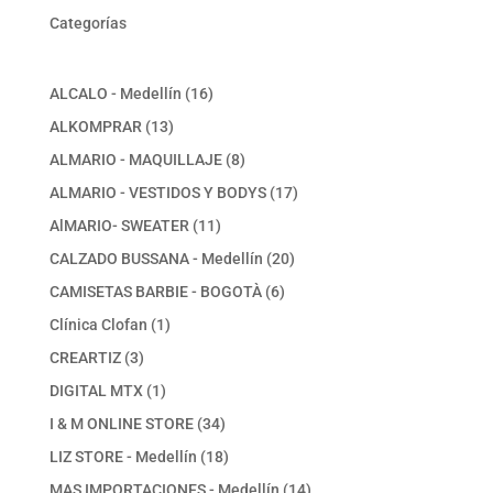
Categorías
16
ALCALO - Medellín
16
productos
13
ALKOMPRAR
13
productos
8
ALMARIO - MAQUILLAJE
8
productos
17
ALMARIO - VESTIDOS Y BODYS
17
productos
11
AlMARIO- SWEATER
11
productos
20
CALZADO BUSSANA - Medellín
20
productos
6
CAMISETAS BARBIE - BOGOTÀ
6
productos
1
Clínica Clofan
1
producto
3
CREARTIZ
3
productos
1
DIGITAL MTX
1
producto
34
I & M ONLINE STORE
34
productos
18
LIZ STORE - Medellín
18
productos
14
MAS IMPORTACIONES - Medellín
14