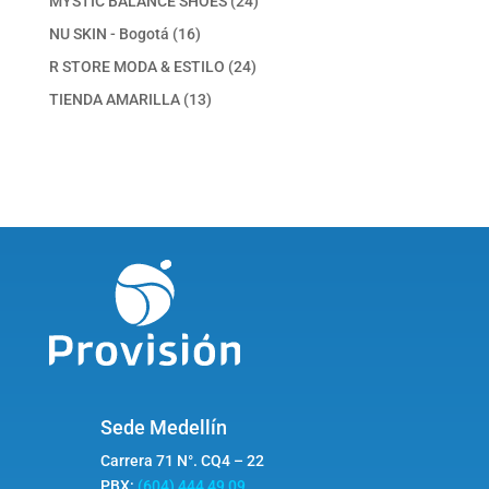
MYSTIC BALANCE SHOES
24
productos
16
NU SKIN - Bogotá
16
productos
24
R STORE MODA & ESTILO
24
productos
13
TIENDA AMARILLA
13
productos
Sede Medellín
Carrera 71 N°. CQ4 – 22
PBX:
(604) 444 49 09