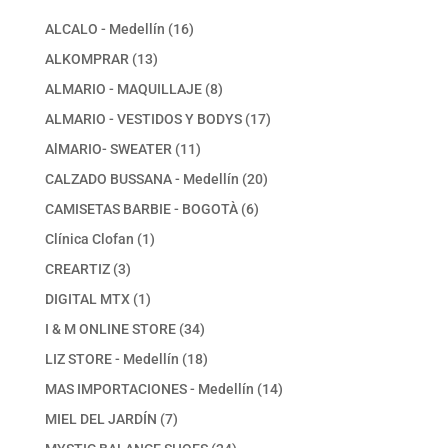
16
ALCALO - Medellín
16
productos
13
ALKOMPRAR
13
productos
8
ALMARIO - MAQUILLAJE
8
productos
17
ALMARIO - VESTIDOS Y BODYS
17
productos
11
AlMARIO- SWEATER
11
productos
20
CALZADO BUSSANA - Medellín
20
productos
6
CAMISETAS BARBIE - BOGOTÀ
6
productos
1
Clínica Clofan
1
producto
3
CREARTIZ
3
productos
1
DIGITAL MTX
1
producto
34
I & M ONLINE STORE
34
productos
18
LIZ STORE - Medellín
18
productos
14
MAS IMPORTACIONES - Medellín
14
productos
7
MIEL DEL JARDÍN
7
productos
24