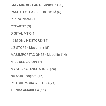
productos
20
CALZADO BUSSANA - Medellín
20
productos
6
CAMISETAS BARBIE - BOGOTÀ
6
productos
1
Clínica Clofan
1
producto
3
CREARTIZ
3
productos
1
DIGITAL MTX
1
producto
34
I & M ONLINE STORE
34
productos
18
LIZ STORE - Medellín
18
productos
14
MAS IMPORTACIONES - Medellín
14
productos
7
MIEL DEL JARDÍN
7
productos
24
MYSTIC BALANCE SHOES
24
productos
16
NU SKIN - Bogotá
16
productos
24
R STORE MODA & ESTILO
24
productos
13
TIENDA AMARILLA
13
productos