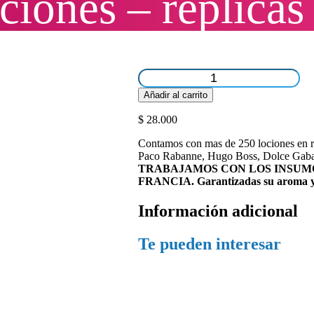
ciones – replicas
Lociones
-
Añadir al carrito
replicas
cantidad
$
28.000
Contamos con mas de 250 lociones en re
Paco Rabanne, Hugo Boss, Dolce Gaban
TRABAJAMOS CON LOS INSUMO
FRANCIA. Garantizadas su aroma y
Información adicional
Te pueden interesar