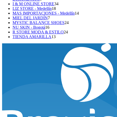
producto
34
I & M ONLINE STORE
34
18
productos
LIZ STORE - Medellín
18
productos
14
MAS IMPORTACIONES - Medellín
14
7
productos
MIEL DEL JARDÍN
7
productos
24
MYSTIC BALANCE SHOES
24
16
productos
NU SKIN - Bogotá
16
productos
24
R STORE MODA & ESTILO
24
13
productos
TIENDA AMARILLA
13
productos