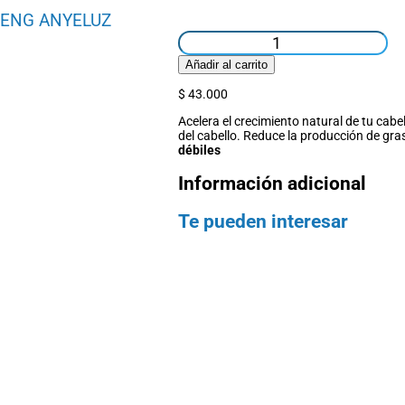
SENG ANYELUZ
SHAMPOO
DE
Añadir al carrito
GINSENG
ANYELUZ
$
43.000
cantidad
Acelera el crecimiento natural de tu cabel
del cabello. Reduce la producción de gra
débiles
Información adicional
Te pueden interesar