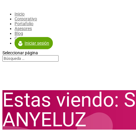
Inicio
Corporativo
Portafolio
Asesores
Blog
Contacto
Iniciar sesión
Seleccionar página
Estas viendo
ANYELUZ