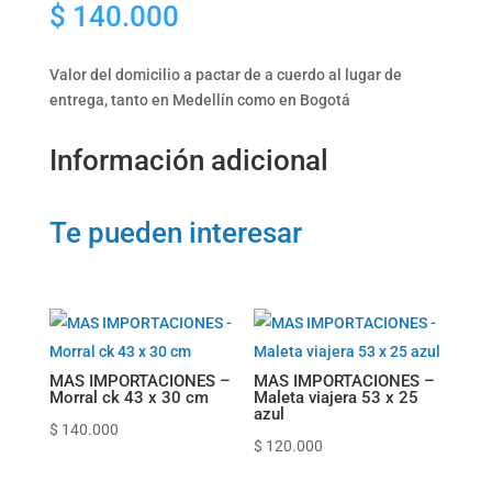
$
140.000
oakley
43
x
Valor del domicilio a pactar de a cuerdo al lugar de
30
entrega, tanto en Medellín como en Bogotá
cm
cantidad
Información adicional
Te pueden interesar
MAS IMPORTACIONES –
MAS IMPORTACIONES –
Morral ck 43 x 30 cm
Maleta viajera 53 x 25
azul
$
140.000
$
120.000