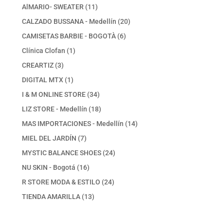
productos
11
AlMARIO- SWEATER
11
productos
20
CALZADO BUSSANA - Medellín
20
productos
6
CAMISETAS BARBIE - BOGOTÀ
6
productos
1
Clínica Clofan
1
producto
3
CREARTIZ
3
productos
1
DIGITAL MTX
1
producto
34
I & M ONLINE STORE
34
productos
18
LIZ STORE - Medellín
18
productos
14
MAS IMPORTACIONES - Medellín
14
productos
7
MIEL DEL JARDÍN
7
productos
24
MYSTIC BALANCE SHOES
24
productos
16
NU SKIN - Bogotá
16
productos
24
R STORE MODA & ESTILO
24
productos
13
TIENDA AMARILLA
13
productos