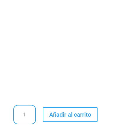
MAS
Añadir al carrito
IMPORTACIONES
-
Morral