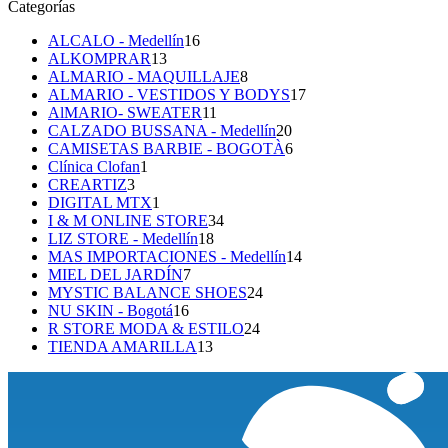
Categorías
16
ALCALO - Medellín
16
13
productos
ALKOMPRAR
13
productos
8
ALMARIO - MAQUILLAJE
8
productos
17
ALMARIO - VESTIDOS Y BODYS
17
11
productos
AlMARIO- SWEATER
11
productos
20
CALZADO BUSSANA - Medellín
20
productos
6
CAMISETAS BARBIE - BOGOTÀ
6
1
productos
Clínica Clofan
1
3
producto
CREARTIZ
3
productos
1
DIGITAL MTX
1
producto
34
I & M ONLINE STORE
34
18
productos
LIZ STORE - Medellín
18
productos
14
MAS IMPORTACIONES - Medellín
14
7
productos
MIEL DEL JARDÍN
7
productos
24
MYSTIC BALANCE SHOES
24
16
productos
NU SKIN - Bogotá
16
productos
24
R STORE MODA & ESTILO
24
13
productos
TIENDA AMARILLA
13
productos