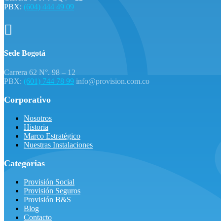
PBX:
(604) 444 49 09

Sede Bogotá
Carrera 62 N°. 98 – 12
PBX:
(601) 744 78 99
info@provision.com.co
Corporativo
Nosotros
Historia
Marco Estratégico
Nuestras Instalaciones
Categorias
Provisión Social
Provisión Seguros
Provisión B&S
Blog
Contacto