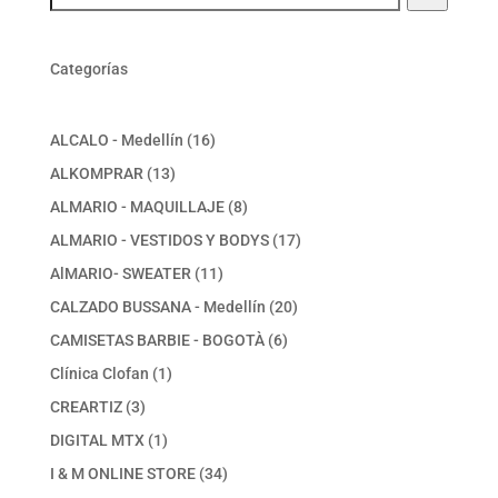
Categorías
16
ALCALO - Medellín
16
productos
13
ALKOMPRAR
13
productos
8
ALMARIO - MAQUILLAJE
8
productos
17
ALMARIO - VESTIDOS Y BODYS
17
productos
11
AlMARIO- SWEATER
11
productos
20
CALZADO BUSSANA - Medellín
20
productos
6
CAMISETAS BARBIE - BOGOTÀ
6
productos
1
Clínica Clofan
1
producto
3
CREARTIZ
3
productos
1
DIGITAL MTX
1
producto
34
I & M ONLINE STORE
34