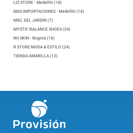
productos
18
LIZ STORE - Medellín
18
productos
14
MAS IMPORTACIONES - Medellín
14
productos
7
MIEL DEL JARDÍN
7
productos
24
MYSTIC BALANCE SHOES
24
productos
16
NU SKIN - Bogotá
16
productos
24
R STORE MODA & ESTILO
24
productos
13
TIENDA AMARILLA
13
productos