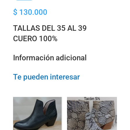
3
$
130.000
½
cantidad
TALLAS DEL 35 AL 39
CUERO 100%
Información adicional
Te pueden interesar