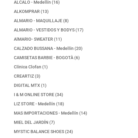
16
ALCALO - Medellín
16
productos
13
ALKOMPRAR
13
productos
8
ALMARIO - MAQUILLAJE
8
productos
17
ALMARIO - VESTIDOS Y BODYS
17
productos
11
AlMARIO- SWEATER
11
productos
20
CALZADO BUSSANA - Medellín
20
productos
6
CAMISETAS BARBIE - BOGOTÀ
6
productos
1
Clínica Clofan
1
producto
3
CREARTIZ
3
productos
1
DIGITAL MTX
1
producto
34
I & M ONLINE STORE
34
productos
18
LIZ STORE - Medellín
18
productos
14
MAS IMPORTACIONES - Medellín
14
productos
7
MIEL DEL JARDÍN
7
productos
24
MYSTIC BALANCE SHOES
24