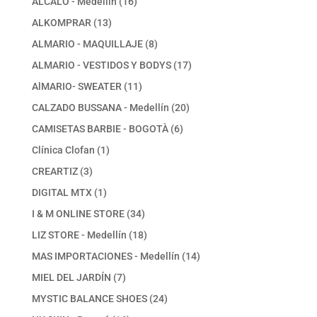
16
ALCALO - Medellín
16
productos
13
ALKOMPRAR
13
productos
8
ALMARIO - MAQUILLAJE
8
productos
17
ALMARIO - VESTIDOS Y BODYS
17
productos
11
AlMARIO- SWEATER
11
productos
20
CALZADO BUSSANA - Medellín
20
productos
6
CAMISETAS BARBIE - BOGOTÀ
6
productos
1
Clínica Clofan
1
producto
3
CREARTIZ
3
productos
1
DIGITAL MTX
1
producto
34
I & M ONLINE STORE
34
productos
18
LIZ STORE - Medellín
18
productos
14
MAS IMPORTACIONES - Medellín
14
productos
7
MIEL DEL JARDÍN
7
productos
24
MYSTIC BALANCE SHOES
24
productos