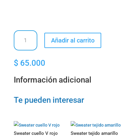
Buso
Añadir al carrito
ojo
menta
cantidad
$
65.000
Información adicional
Te pueden interesar
Sweater cuello V rojo
Sweater tejido amarillo