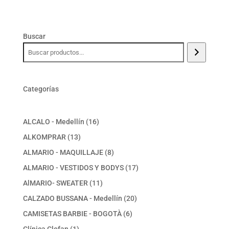
Buscar
Categorías
16
ALCALO - Medellín
16
productos
13
ALKOMPRAR
13
productos
8
ALMARIO - MAQUILLAJE
8
productos
17
ALMARIO - VESTIDOS Y BODYS
17
productos
11
AlMARIO- SWEATER
11
productos
20
CALZADO BUSSANA - Medellín
20
productos
6
CAMISETAS BARBIE - BOGOTÀ
6
productos
1