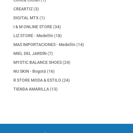
Clínica Clofan
1
producto
3
CREARTIZ
3
productos
1
DIGITAL MTX
1
producto
34
I & M ONLINE STORE
34
productos
18
LIZ STORE - Medellín
18
productos
14
MAS IMPORTACIONES - Medellín
14
productos
7
MIEL DEL JARDÍN
7
productos
24
MYSTIC BALANCE SHOES
24
productos
16
NU SKIN - Bogotá
16
productos
24
R STORE MODA & ESTILO
24
productos
13
TIENDA AMARILLA
13
productos