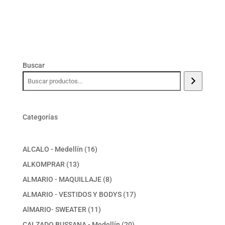
Buscar
Categorías
16
ALCALO - Medellín
16
productos
13
ALKOMPRAR
13
productos
8
ALMARIO - MAQUILLAJE
8
productos
17
ALMARIO - VESTIDOS Y BODYS
17
productos
11
AlMARIO- SWEATER
11
productos
20
CALZADO BUSSANA - Medellín
20