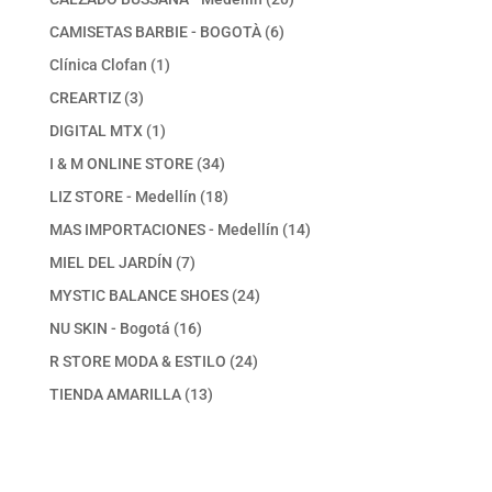
productos
6
CAMISETAS BARBIE - BOGOTÀ
6
productos
1
Clínica Clofan
1
producto
3
CREARTIZ
3
productos
1
DIGITAL MTX
1
producto
34
I & M ONLINE STORE
34
productos
18
LIZ STORE - Medellín
18
productos
14
MAS IMPORTACIONES - Medellín
14
productos
7
MIEL DEL JARDÍN
7
productos
24
MYSTIC BALANCE SHOES
24
productos
16
NU SKIN - Bogotá
16
productos
24
R STORE MODA & ESTILO
24
productos
13
TIENDA AMARILLA
13
productos