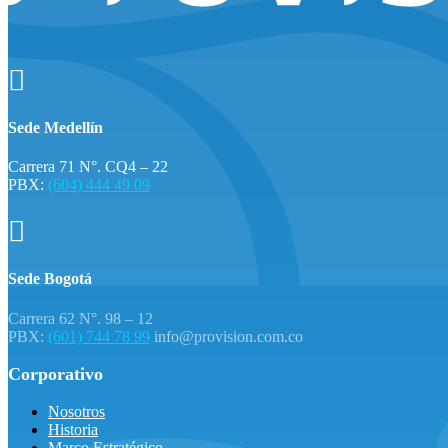

Sede Medellín
Carrera 71 N°. CQ4 – 22
PBX:
(604) 444 49 09

Sede Bogotá
Carrera 62 N°. 98 – 12
PBX:
(601) 744 78 99
info@provision.com.co
Corporativo
Nosotros
Historia
Marco Estratégico