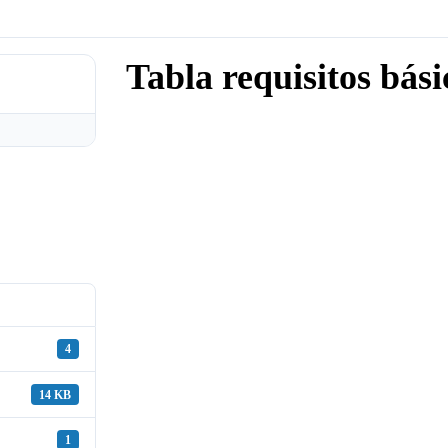
Tabla requisitos bási
4
14 KB
1