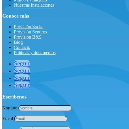
Nuestras Instalaciones
Conoce más
Provisión Social
Provisión Seguros
Provisión B&S
Blog
Contacto
Políticas y documentos
Seguir
Seguir
Seguir
Seguir
Escríbenos
Nombre
Email