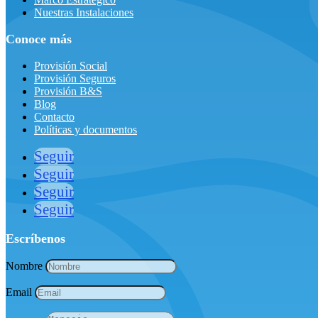
Nuestras Instalaciones
Conoce más
Provisión Social
Provisión Seguros
Provisión B&S
Blog
Contacto
Políticas y documentos
Seguir
Seguir
Seguir
Seguir
Escríbenos
Nombre
Email