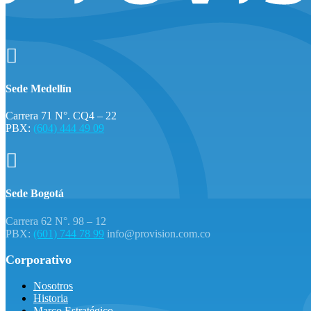

Sede Medellín
Carrera 71 N°. CQ4 – 22
PBX:
(604) 444 49 09

Sede Bogotá
Carrera 62 N°. 98 – 12
PBX:
(601) 744 78 99
info@provision.com.co
Corporativo
Nosotros
Historia
Marco Estratégico