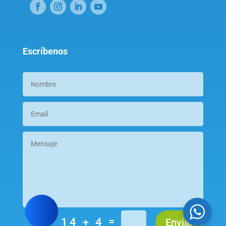
Escríbenos
=
14 + 4
Enviar