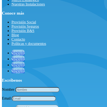
Nuestras Instalaciones
Conoce más
Provisión Social
Provisión Seguros
Provisión B&S
Blog
Contacto
Políticas y documentos
Seguir
Seguir
Seguir
Seguir
Escríbenos
Nombre
Email