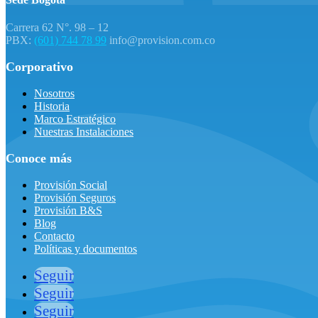
Carrera 62 N°. 98 – 12
PBX:
(601) 744 78 99
info@provision.com.co
Corporativo
Nosotros
Historia
Marco Estratégico
Nuestras Instalaciones
Conoce más
Provisión Social
Provisión Seguros
Provisión B&S
Blog
Contacto
Políticas y documentos
Seguir
Seguir
Seguir