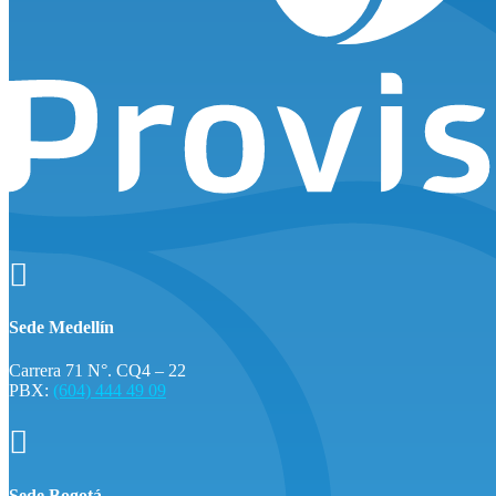

Sede Medellín
Carrera 71 N°. CQ4 – 22
PBX:
(604) 444 49 09

Sede Bogotá