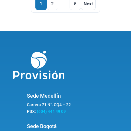
Navegación
1
2
…
5
Next
de
entradas
Sede Medellín
Carrera 71 N°. CQ4 – 22
PBX:
(604) 444 49 09
Sede Bogotá