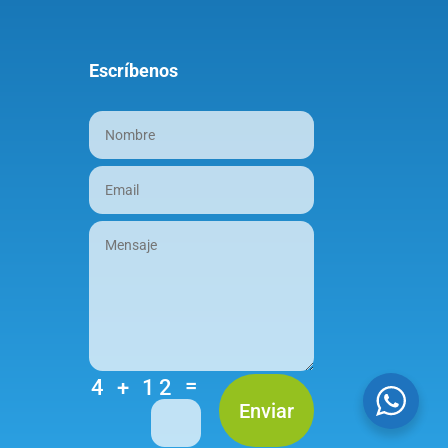
Escríbenos
=
4 + 12
Enviar