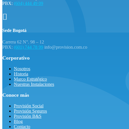
PBX:
(604) 444 49 09

Sede Bogotá
Carrera 62 N°. 98 – 12
PBX:
(601) 744 78 99
info@provision.com.co
Corporativo
Nosotros
Historia
Marco Estratégico
Nuestras Instalaciones
Conoce más
Provisión Social
Provisión Seguros
Provisión B&S
Blog
Contacto