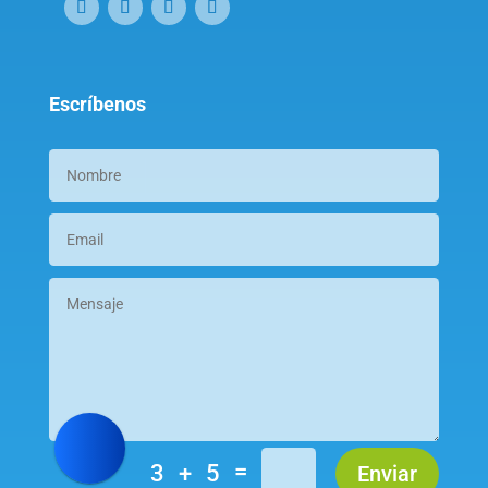
Escríbenos
=
3 + 5
Enviar