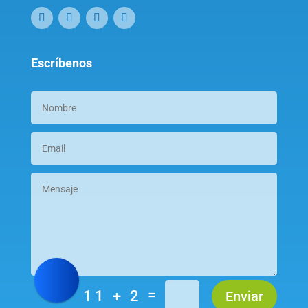
Escríbenos
=
11 + 2
Enviar