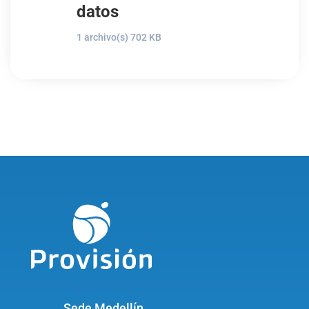
datos
1 archivo(s)
702 KB
Sede Medellín